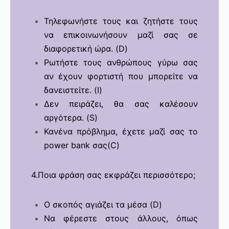
Τηλεφωνήστε τους και ζητήστε τους
να επικοινωνήσουν μαζί σας σε
διαφορετική ώρα. (D)
Ρωτήστε τους ανθρώπους γύρω σας
αν έχουν φορτιστή που μπορείτε να
δανειστείτε. (I)
Δεν πειράζει, θα σας καλέσουν
αργότερα. (S)
Κανένα πρόβλημα, έχετε μαζί σας το
power bank σας(C)
4.Ποια φράση σας εκφράζει περισσότερο;
Ο σκοπός αγιάζει τα μέσα (D)
Να φέρεστε στους άλλους, όπως