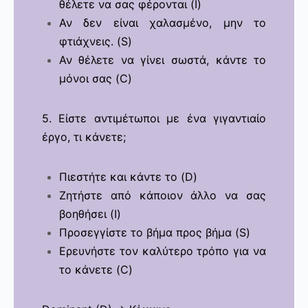
θέλετε να σας φέρονται (I)
Αν δεν είναι χαλασμένο, μην το
φτιάχνεις. (S)
Αν θέλετε να γίνει σωστά, κάντε το
μόνοι σας (C)
5. Είστε αντιμέτωποι με ένα γιγαντιαίο
έργο, τι κάνετε;
Πιεστήτε και κάντε το (D)
Ζητήστε από κάποιον άλλο να σας
βοηθήσει (I)
Προσεγγίστε το βήμα προς βήμα (S)
Ερευνήστε τον καλύτερο τρόπο για να
το κάνετε (C)