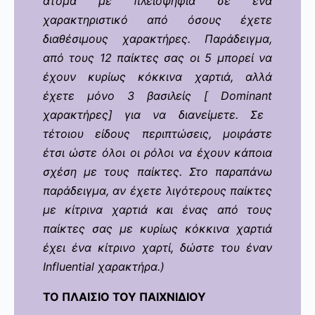
άτομα με πλειοψηφία σε ένα
χαρακτηριστικό από όσους έχετε
διαθέσιμους χαρακτήρες. Παράδειγμα,
από τους 12 παίκτες σας οι 5 μπορεί να
έχουν κυρίως κόκκινα χαρτιά, αλλά
έχετε μόνο 3 βασιλείς [
Dominant
χαρακτήρες] για να διανείμετε. Σε
τέτοιου είδους περιπτώσεις, μοιράστε
έτσι ώστε όλοι οι ρόλοι να έχουν κάποια
σχέση με τους παίκτες. Στο παραπάνω
παράδειγμα, αν έχετε λιγότερους παίκτες
με κίτρινα χαρτιά και ένας από τους
παίκτες σας με κυρίως κόκκινα χαρτιά
έχει ένα κίτρινο χαρτί, δώστε του έναν
Influential
χαρακτήρα.)
ΤΟ ΠΛΑΙΣΙΟ ΤΟΥ ΠΑΙΧΝΙΔΙΟΥ