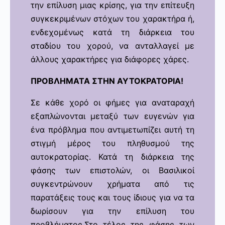
την επίλυση μιας κρίσης, για την επίτευξη
συγκεκριμένων στόχων του χαρακτήρα ή,
ενδεχομένως κατά τη διάρκεια του
σταδίου του χορού, να ανταλλαγεί με
άλλους χαρακτήρες για διάφορες χάρες.
ΠΡΟΒΛΗΜΑΤΑ ΣΤΗΝ ΑΥΤΟΚΡΑΤΟΡΙΑ!
Σε κάθε χορό οι φήμες για αναταραχή
εξαπλώνονται μεταξύ των ευγενών για
ένα πρόβλημα που αντιμετωπίζει αυτή τη
στιγμή μέρος του πληθυσμού της
αυτοκρατορίας. Κατά τη διάρκεια της
φάσης των επιστολών, οι Βασιλικοί
συγκεντρώνουν χρήματα από τις
παρατάξεις τους και τους ίδιους για να τα
δωρίσουν για την επίλυση του
προβλήματος.Στο τέλος της φάσης των