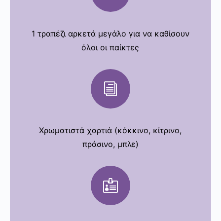
1 τραπέζι αρκετά μεγάλο για να καθίσουν
όλοι οι παίκτες
i
Χρωματιστά χαρτιά (κόκκινο, κίτρινο,
πράσινο, μπλε)
