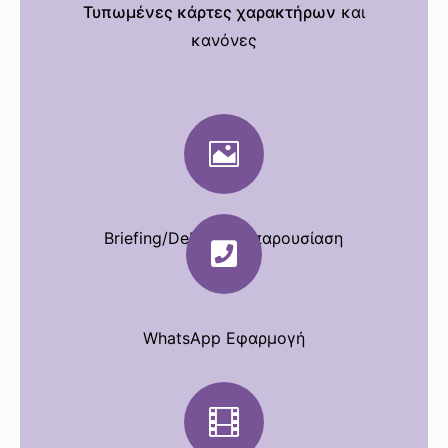
Τυπωμένες κάρτες χαρακτήρων
και
κανόνες

Briefing/Debriefing παρουσίαση

WhatsApp Εφαρμογή
