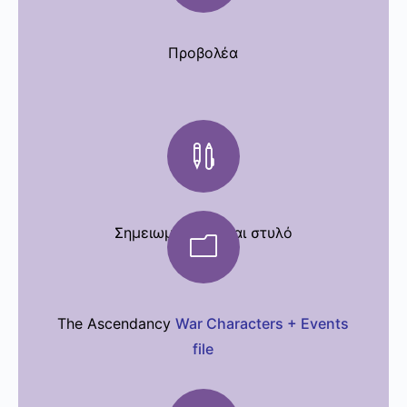
Προβολέα

Σημειωματάρια και στυλό
m
The Ascendancy
War Characters + Events
file