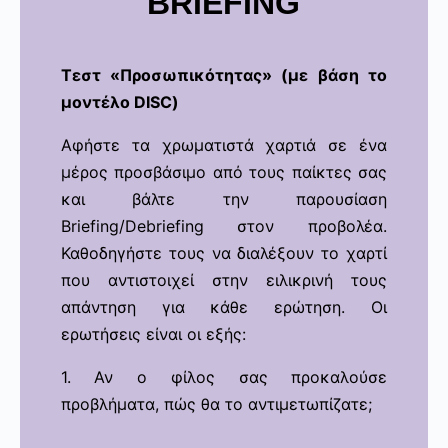
BRIEFING
Τεστ «Προσωπικότητας» (με βάση το
μοντέλο DISC)
Αφήστε τα χρωματιστά χαρτιά σε ένα
μέρος προσβάσιμο από τους παίκτες σας
και βάλτε την παρουσίαση
Briefing/Debriefing στον προβολέα.
Καθοδηγήστε τους να διαλέξουν το χαρτί
που αντιστοιχεί στην ειλικρινή τους
απάντηση για κάθε ερώτηση. Οι
ερωτήσεις είναι οι εξής:
1. Αν ο φίλος σας προκαλούσε
προβλήματα, πώς θα το αντιμετωπίζατε;