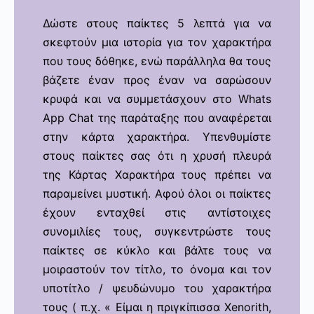
Δώστε στους παίκτες 5 λεπτά για να
σκεφτούν μια ιστορία για τον χαρακτήρα
που τους δόθηκε, ενώ παράλληλα θα τους
βάζετε έναν προς έναν να σαρώσουν
κρυφά και να συμμετάσχουν στο Whats
App Chat της παράταξης που αναφέρεται
στην κάρτα χαρακτήρα. Υπενθυμίστε
στους παίκτες σας ότι η χρυσή πλευρά
της Κάρτας Χαρακτήρα τους πρέπει να
παραμείνει μυστική. Αφού όλοι οι παίκτες
έχουν ενταχθεί στις αντίστοιχες
συνομιλίες τους, συγκεντρώστε τους
παίκτες σε κύκλο και βάλτε τους να
μοιραστούν τον τίτλο, το όνομα και τον
υποτίτλο / ψευδώνυμο του χαρακτήρα
τους ( π.χ. « Είμαι η πριγκίπισσα Xenorith,