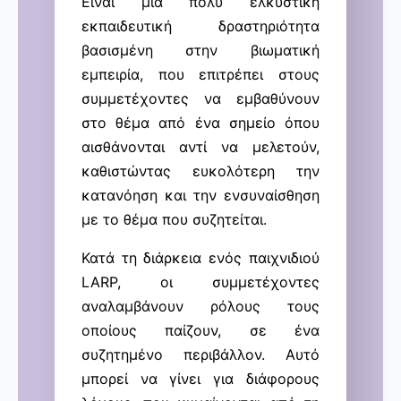
Είναι μια πολύ ελκυστική
εκπαιδευτική δραστηριότητα
βασισμένη στην βιωματική
εμπειρία, που επιτρέπει στους
συμμετέχοντες να εμβαθύνουν
στο θέμα από ένα σημείο όπου
αισθάνονται αντί να μελετούν,
καθιστώντας ευκολότερη την
κατανόηση και την ενσυναίσθηση
με το θέμα που συζητείται.
Κατά τη διάρκεια ενός παιχνιδιού
LARP, οι συμμετέχοντες
αναλαμβάνουν ρόλους τους
οποίους παίζουν, σε ένα
συζητημένο περιβάλλον. Αυτό
μπορεί να γίνει για διάφορους