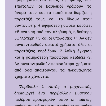
επιστολών, οι Βασιλικοί γράφουν το
όνομά τους και το ποσό που δωρίζει η
παρατάξή τους και το δίνουν στον
συντονιστή. Η υψηλότερη δωρεά κερδίζει
+5 έγκριση από τον πληθυσμό, η δεύτερη
υψηλότερη +3 και οι υπόλοιπες +1. Αν δεν
συγκεντρωθούν αρκετά χρήματα, όλες οι
παρατάξεις κερδίζουν -2 λαϊκή έγκριση
και η χαμηλότερη προσφορά κερδίζει -3.
Αν συγκεντρωθούν περισσότερα χρήματα
από όσα απαιτούνται, τα πλεονάζοντα
χρήματα χάνονται.
(Συμβουλή 1: Αυτός ο μηχανισμός
δημιουργεί ένα περιβάλλον μυστικού
πολέμου προσφορών, όπου οι παίκτες
πρέπει όχι μόνο να συντονίσουν τη χρήση