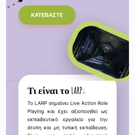
ΚΑΤΕΒΑΣΤΕ
Τι είναι το LARP;
Το LARP σημαίνει Live Action Role
Playing και έχει αξιοποιηθεί ως
εκπαιδευτικό εργαλείο για την
άτυπη και μη τυπική εκπαίδευση.