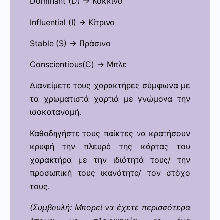
Dominant (D) -> Κόκκινο
Influential (I) -> Κίτρινο
Stable (S) -> Πράσινο
Conscientious(C) -> Μπλε
Διανείμετε τους χαρακτήρες σύμφωνα με
τα χρωματιστά χαρτιά με γνώμονα την
ισοκατανομή.
Καθοδηγήστε τους παίκτες να κρατήσουν
κρυφή την πλευρά της κάρτας του
χαρακτήρα με την ιδιότητά τους/ την
προσωπική τους ικανότητα/ τον στόχο
τους.
(Συμβουλή: Μπορεί να έχετε περισσότερα