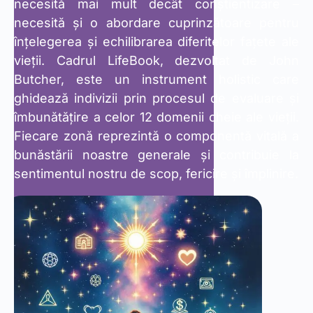
necesită mai mult decât conștientizare –
necesită și o abordare cuprinzătoare pentru
înțelegerea și echilibrarea diferitelor fațete ale
vieții. Cadrul LifeBook, dezvoltat de John
Butcher, este un instrument holistic care
ghidează indivizii prin procesul de evaluare și
îmbunătățire a celor 12 domenii cheie ale vieții.
Fiecare zonă reprezintă o componentă vitală a
bunăstării noastre generale și contribuie la
sentimentul nostru de scop, fericire și împlinire.