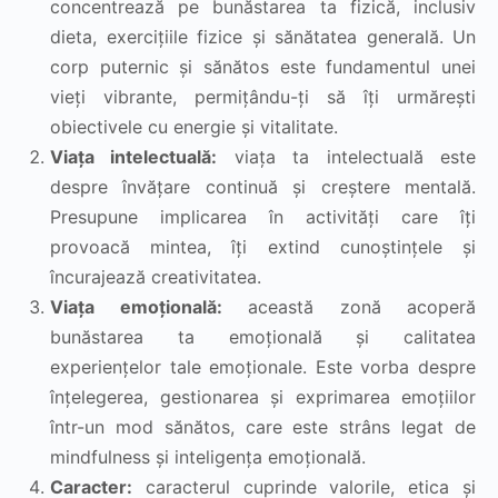
concentrează pe bunăstarea ta fizică, inclusiv
dieta, exercițiile fizice și sănătatea generală. Un
corp puternic și sănătos este fundamentul unei
vieți vibrante, permițându-ți să îți urmărești
obiectivele cu energie și vitalitate.
Viața intelectuală:
viața ta intelectuală este
despre învățare continuă și creștere mentală.
Presupune implicarea în activități care îți
provoacă mintea, îți extind cunoștințele și
încurajează creativitatea.
Viața emoțională:
această zonă acoperă
bunăstarea ta emoțională și calitatea
experiențelor tale emoționale. Este vorba despre
înțelegerea, gestionarea și exprimarea emoțiilor
într-un mod sănătos, care este strâns legat de
mindfulness și inteligența emoțională.
Caracter:
caracterul cuprinde valorile, etica și