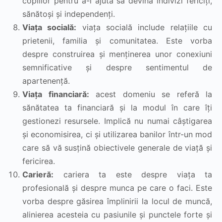
copiilor pentru a-i ajuta să devină indivizi fericiți,
sănătoși și independenți.
Viața socială:
viața socială include relațiile cu
prietenii, familia și comunitatea. Este vorba
despre construirea și menținerea unor conexiuni
semnificative și despre sentimentul de
apartenență.
Viața financiară:
acest domeniu se referă la
sănătatea ta financiară și la modul în care îți
gestionezi resursele. Implică nu numai câștigarea
și economisirea, ci și utilizarea banilor într-un mod
care să vă susțină obiectivele generale de viață și
fericirea.
Carieră:
cariera ta este despre viața ta
profesională și despre munca pe care o faci. Este
vorba despre găsirea împlinirii la locul de muncă,
alinierea acesteia cu pasiunile și punctele forte și