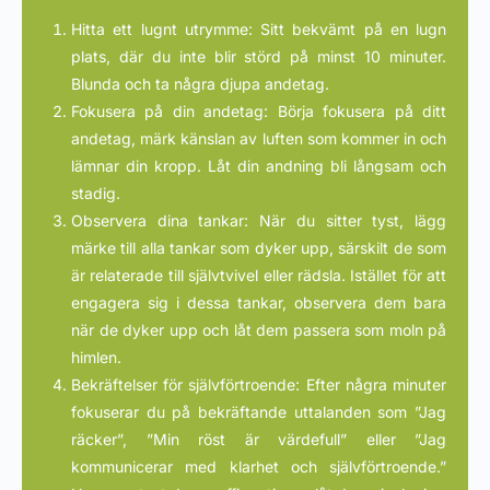
Hitta ett lugnt utrymme: Sitt bekvämt på en lugn
plats, där du inte blir störd på minst 10 minuter.
Blunda och ta några djupa andetag.
Fokusera på din andetag: Börja fokusera på ditt
andetag, märk känslan av luften som kommer in och
lämnar din kropp. Låt din andning bli långsam och
stadig.
Observera dina tankar: När du sitter tyst, lägg
märke till alla tankar som dyker upp, särskilt de som
är relaterade till självtvivel eller rädsla. Istället för att
engagera sig i dessa tankar, observera dem bara
när de dyker upp och låt dem passera som moln på
himlen.
Bekräftelser för självförtroende: Efter några minuter
fokuserar du på bekräftande uttalanden som ”Jag
räcker”, ”Min röst är värdefull” eller ”Jag
kommunicerar med klarhet och självförtroende.”