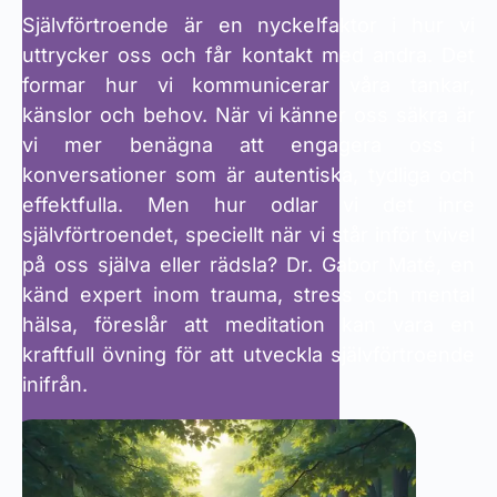
Självförtroende är en nyckelfaktor i hur vi
uttrycker oss och får kontakt med andra. Det
formar hur vi kommunicerar våra tankar,
känslor och behov. När vi känner oss säkra är
vi mer benägna att engagera oss i
konversationer som är autentiska, tydliga och
effektfulla. Men hur odlar vi det inre
självförtroendet, speciellt när vi står inför tvivel
på oss själva eller rädsla? Dr. Gabor Maté, en
känd expert inom trauma, stress och mental
hälsa, föreslår att meditation kan vara en
kraftfull övning för att utveckla självförtroende
inifrån.