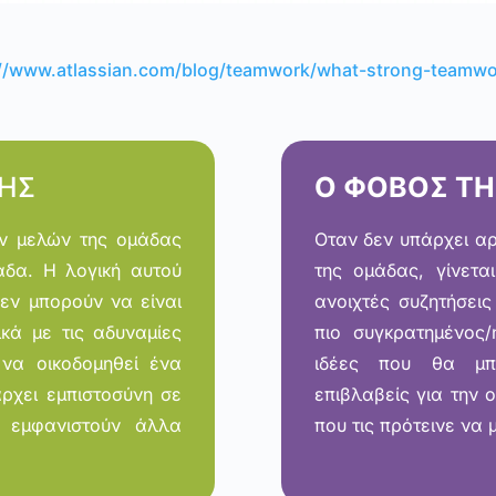
://www.atlassian.com/blog/teamwork/what-strong-teamwor
ΝΗΣ
Ο ΦΟΒΟΣ ΤΗ
ν μελών της ομάδας
Οταν δεν υπάρχει α
άδα. Η λογική αυτού
της ομάδας, γίνετα
δεν μπορούν να είναι
ανοιχτές συζητήσεις
κά με τις αδυναμίες
πιο συγκρατημένος/
 να οικοδομηθεί ένα
ιδέες που θα μπ
ρχει εμπιστοσύνη σε
επιβλαβείς για την 
α εμφανιστούν άλλα
που τις πρότεινε να 