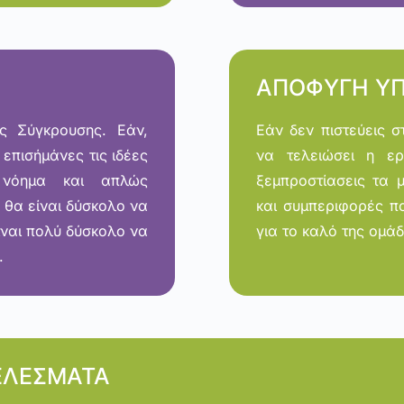
ΑΠΟΦΥΓΗ Υ
ς Σύγκρουσης. Εάν,
Εάν δεν πιστεύεις 
 επισήμάνες τις ιδέες
να τελειώσει η ερ
 νόημα και απλώς
ξεμπροστίασεις τα 
θα είναι δύσκολο να
και συμπεριφορές π
είναι πολύ δύσκολο να
για το καλό της ομά
.
ΕΛΕΣΜΑΤΑ