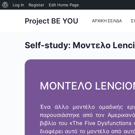
Σχετικά
Log In
Register
Edit Home Page
με
Project BE YOU
ΑΡΧΙΚΗ ΣΕΛΙΔΑ
Σ
το
WordPress
Self-study: Μοντελο Lenci
ΜΟΝΤΕΛΟ LENCIO
Ένα άλλο μοντέλο ομαδικής ερ
παρουσιάστηκε από τον Αμερικανό 
βιβλίο του «The Five Dysfunctions
διαφέρει αυτό το μοντέλο από αυτ