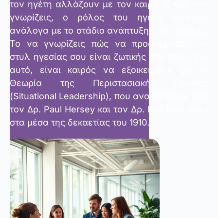
τον ηγέτη αλλάζουν με τον καιρό. Όπως ήδη
γνωρίζεις, ο ρόλος του ηγέτη διαφέρει
ανάλογα με το στάδιο ανάπτυξης της ομάδας.
Το να γνωρίζεις πώς να προσαρμόσεις το
στυλ ηγεσίας σου είναι ζωτικής σημασίας. Για
αυτό, είναι καιρός να εξοικειωθείς με τη
Θεωρία της Περιστασιακής Ηγεσίας
(Situational Leadership), που αναπτύχθηκε από
τον Δρ. Paul Hersey και τον Δρ. Ken Blanchard
στα μέσα της δεκαετίας του 1910.