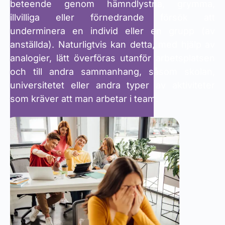
beteende genom hämndlystna, grymma,
illvilliga eller förnedrande försök att
underminera en individ eller en grupp (av
anställda). Naturligtvis kan detta, med hjälp av
analogier, lätt överföras utanför arbetsplatsen
och till andra sammanhang, såsom skolan,
universitetet eller andra typer av aktiviteter
som kräver att man arbetar i team.