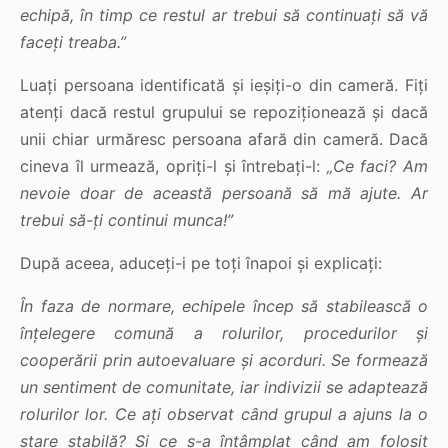
echipă, în timp ce restul ar trebui să continuați să vă
faceți treaba.”
Luați persoana identificată și ieșiți-o din cameră. Fiți
atenți dacă restul grupului se repoziționează și dacă
unii chiar urmăresc persoana afară din cameră. Dacă
cineva îl urmează, opriți-l și întrebați-l:
„Ce faci? Am
nevoie doar de această persoană să mă ajute. Ar
trebui să-ți continui munca!”
După aceea, aduceți-i pe toți înapoi și explicați:
În faza de normare, echipele încep să stabilească o
înțelegere comună a rolurilor, procedurilor și
cooperării prin autoevaluare și acorduri. Se formează
un sentiment de comunitate, iar indivizii se adaptează
rolurilor lor. Ce ați observat când grupul a ajuns la o
stare stabilă? Și ce s-a întâmplat când am folosit