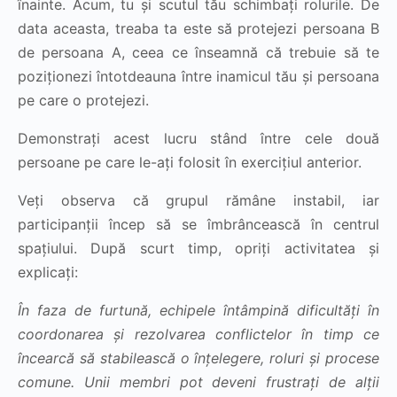
înainte. Acum, tu și scutul tău schimbați rolurile. De
data aceasta, treaba ta este să protejezi persoana B
de persoana A, ceea ce înseamnă că trebuie să te
poziționezi întotdeauna între inamicul tău și persoana
pe care o protejezi.
Demonstrați acest lucru stând între cele două
persoane pe care le-ați folosit în exercițiul anterior.
Veți observa că grupul rămâne instabil, iar
participanții încep să se îmbrâncească în centrul
spațiului. După scurt timp, opriți activitatea și
explicați:
În faza de furtună, echipele întâmpină dificultăți în
coordonarea și rezolvarea conflictelor în timp ce
încearcă să stabilească o înțelegere, roluri și procese
comune. Unii membri pot deveni frustrați de alții