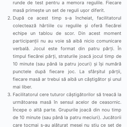
runde de test pentru a memora regulile. Fiecare
masă primește un set de reguli ușor diferit.
După ce acest timp s-a încheiat, facilitatorul
colectează hârtiile cu regulile și oferă fiecărei
echipe un tablou de scor. Din acest moment
participanții nu au voie să aibă nicio comunicare
verbală. Jocul este format din patru părți. În
timpul fiecărei părți, straturile joacă jocul timp de
10 minute (sau până la patru jocuri) și își numără
punctele după fiecare joc. La sfârșitul părții,
fiecare masă ar trebui să aibă un câștigător și unul
mai liber.
Facilitatorul cere tuturor câștigătorilor să treacă la
următoarea masă în sensul acelor de ceasornic.
Începe o altă parte. Grupurile joacă din nou timp
de 10 minute (sau până la patru meciuri). Jucătorii
care tocmai s-au alăturat mesei nu știu ce set de