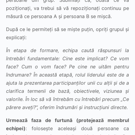
persoane din grup. Subliniați că, odată ce vă
poziționați, va trebui să vă repoziționați continuu pe
măsură ce persoana A și persoana B se mișcă.
După ce le permiteți să se miște puțin, opriți grupul și
explicați:
În etapa de formare, echipa caută răspunsuri la
întrebări fundamentale: Cine este implicat? Ce vom
face? Cum o vom face? Pe cine ne uităm pentru
îndrumare? În această etapă, rolul liderului este de a
ajuta la prezentarea participanților unii cu alții și de a
clarifica termenii de bază, obiectivele, viziunea și
valorile. În loc să vă întrebăm cu întrebări precum „Ce
părere aveți?”, oferim îndrumări și instrucțiuni directe.
Urmează faza de furtună (protejează membrul
echipei)
: folosește aceleași două persoane ca