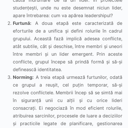
caută îndrumare de la un lider. În proiectele
studențești, unde nu este desemnat niciun lider,
apare întrebarea: cum va apărea leadershipul?
Furtună:
A doua etapă este caracterizată de
eforturile de a unifica și defini rolurile în cadrul
grupului. Această fază implică adesea conflicte,
atât subtile, cât și deschise, între membri și uneori
între membri și un lider emergent. Prin aceste
conflicte, grupul începe să prindă formă și să-și
definească identitatea.
Norming:
A treia etapă urmează furtunilor, odată
ce grupul a reușit, cel puțin temporar, să-și
rezolve conflictele. Membrii încep să se simtă mai
în siguranță unii cu alții și cu orice lideri
consacrați. Ei negociază în mod eficient rolurile,
atribuirea sarcinilor, procesele de luare a deciziilor
și practicile legate de planificare, gestionarea