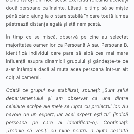
două persoane ca înainte. Lăsați-le timp să se miște
până când ajung la o stare stabilă în care toată lumea
păstrează distanța egală și stă nemișcată.
În timp ce se mișcă, observă pe cine au selectat
majoritatea oamenilor ca Persoană A sau Persoana B.
Identifică individul care pare să aibă cea mai mare
influență asupra dinamicii grupului și gândește-te ce
s-ar întâmpla dacă ai muta acea persoană într-un alt
colț al camerei.
Odată ce grupul s-a stabilizat, spuneți: „Sunt șeful
departamentului și am observat că una dintre
celelalte echipe ale mele se luptă cu proiectul lor. Au
nevoie de un expert, iar acel expert ești tu” (indică
persoana pe care ai identificat-o). Continuați:
„Trebuie să veniți cu mine pentru a ajuta cealaltă