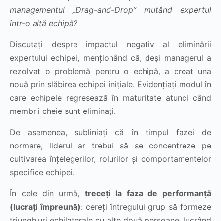
managementul „Drag-and-Drop” mutând expertul
într-o altă echipă?
Discutați despre impactul negativ al eliminării
expertului echipei, menționând că, deși managerul a
rezolvat o problemă pentru o echipă, a creat una
nouă prin slăbirea echipei inițiale. Evidențiați modul în
care echipele regresează în maturitate atunci când
membrii cheie sunt eliminați.
De asemenea, subliniați că în timpul fazei de
normare, liderul ar trebui să se concentreze pe
cultivarea înțelegerilor, rolurilor și comportamentelor
specifice echipei.
În cele din urmă,
treceți la faza de performanță
(lucrați împreună)
: cereți întregului grup să formeze
triunghiuri echilaterale cu alte două persoane, lucrând