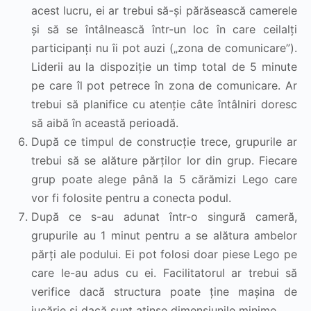
acest lucru, ei ar trebui să-și părăsească camerele
și să se întâlnească într-un loc în care ceilalți
participanți nu îi pot auzi („zona de comunicare”).
Liderii au la dispoziție un timp total de 5 minute
pe care îl pot petrece în zona de comunicare. Ar
trebui să planifice cu atenție câte întâlniri doresc
să aibă în această perioadă.
După ce timpul de construcție trece, grupurile ar
trebui să se alăture părților lor din grup. Fiecare
grup poate alege până la 5 cărămizi Lego care
vor fi folosite pentru a conecta podul.
După ce s-au adunat într-o singură cameră,
grupurile au 1 minut pentru a se alătura ambelor
părți ale podului. Ei pot folosi doar piese Lego pe
care le-au adus cu ei. Facilitatorul ar trebui să
verifice dacă structura poate ține mașina de
jucărie și dacă sunt atinse dimensiunile minime.