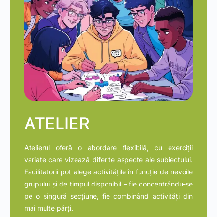
ATELIER
Atelierul oferă o abordare flexibilă, cu exerciții
variate care vizează diferite aspecte ale subiectului.
Facilitatorii pot alege activitățile în funcție de nevoile
grupului și de timpul disponibil – fie concentrându-se
pe o singură secțiune, fie combinând activități din
mai multe părți.