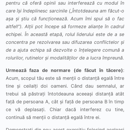
pentru că oferă opinii sau interferează cu modul în
care își îndeplinesc sarcinile („Întotdeauna am făcut-o
așa și știu că funcționează. Acum îmi spui să o fac
altfel!”). Alții pot începe să formeze alianțe în cadrul
echipei. În această etapă, rolul liderului este de a se
concentra pe rezolvarea sau difuzarea conflictelor și
de a ajuta echipa să dezvolte o înțelegere comună a
rolurilor, rutinelor și modalităților de a lucra împreună.
Urmează faza de normare (de făcut în tăcere)
:
Acum, scopul tău este să menții o distanță egală între
tine și ceilalți doi oameni. Când dau semnalul, ar
trebui să păstrați întotdeauna aceeași distanță atât
față de persoana A, cât și față de persoana B în timp
ce vă deplasați. Chiar dacă interferez cu tine,
continuă să menții o distanță egală între ei.
Demonstrați din nou acest exercițiu folosind aceleași