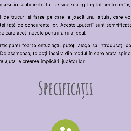
âncesc în sentimentul lor de sine și aleg treptat pentru ei în
l de trucuri și farse pe care le joacă unul altuia, care vo
taj față de concurența lor. Aceste „puteri” sunt semnificat
e care aveți nevoie pentru a rula jocul.
ticipanți foarte entuziaști, puteți alege să introduceți co
. De asemenea, te poți inspira din modul în care arată spirid
 ajuta la crearea implicării jucătorilor.
Specificații