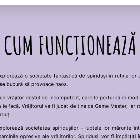
CUM FUNCȚIONEAZĂ
lorează o societate fantastică de spiriduși în rutina lor de
e se bucură să provoace haos.
 un vrăjitor destul de incompetent, care le perturbă în mod 
 le facă. Vrăjitorul va fi jucat de tine ca Game Master, iar ro
rduți.
explorează societatea spiridușilor – luptele lor mărunte într
arcinile opresive ale vrăjitorilor. Spiridușii vor fi împărțiți