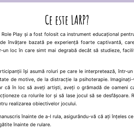
Ce este LARP?
ole Play și a fost folosit ca instrument educațional pentr
 de învățare bazată pe experiență foarte captivantă, care
r-un loc în care simt mai degrabă decât să studieze, facili
ticipanții își asumă roluri pe care le interpretează, într-u
tate de motive, de la distracție la psihoterapie. Imaginaț
r că în loc să aveți artiști, aveți o grămadă de oameni ca
cționeze ca rolurile lor și să lase jocul să se desfășoare. R
tru realizarea obiectivelor jocului.
manuscris înainte de a-l rula, asigurându-vă că ați înțeles ce 
ătite înainte de rulare.