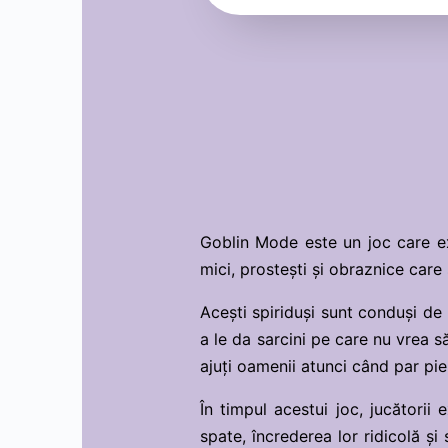
Goblin Mode este un joc care exp
mici, prostești și obraznice car
Acești spiriduși sunt conduși de
a le da sarcini pe care nu vrea să
ajuți oamenii atunci când par pie
În timpul acestui joc, jucătorii 
spate, încrederea lor ridicolă și s