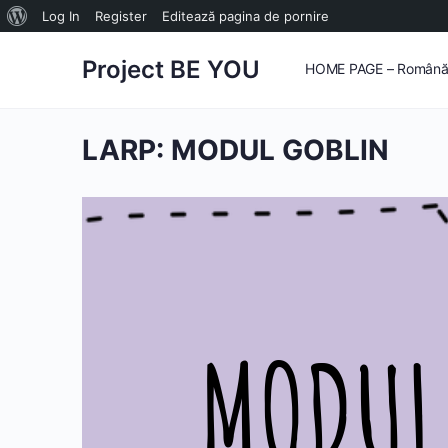
Despre
Log In
Register
Editează pagina de pornire
WordPress
Project BE YOU
HOME PAGE – Român
LARP: MODUL GOBLIN
MODUL