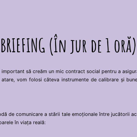
BRIEFING (În jur de 1 oră)
e important să creăm un mic contract social pentru a asigur
Ca atare, vom folosi câteva instrumente de calibrare și bun
ă de comunicare a stării tale emoționale între jucătorii ace
rele în viața reală: