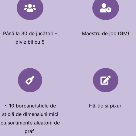


Până la 30 de jucători –
Maestru de joc (GM)
divizibil cu 5


~ 10 borcane/sticle de
Hârtie și pixuri
sticlă de dimensiuni mici
cu sortimente aleatorii de
praf