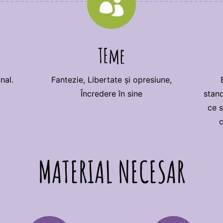

TEme
nal.
Fantezie, Libertate și opresiune,
Încredere în sine
stand
ce s
c
MATERIAL NECESAR