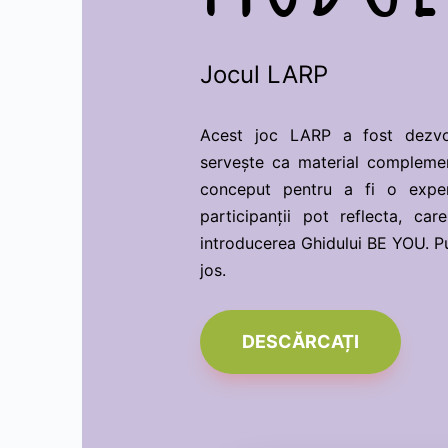
Jocul LARP
Acest joc LARP a fost dezv
servește ca material compleme
conceput pentru a fi o exper
participanții pot reflecta, ca
introducerea Ghidului BE YOU. P
jos.
DESCĂRCAȚI